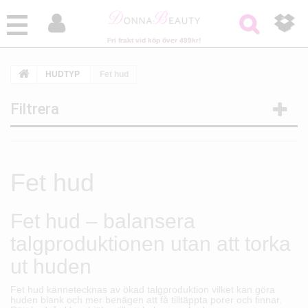



Fri frakt vid köp över 499kr!
HUDTYP
Fet hud
Filtrera
Fet hud
Fet hud – balansera
talgproduktionen utan att torka
ut huden
Fet hud kännetecknas av ökad talgproduktion vilket kan göra
huden blank och mer benägen att få tilltäppta porer och finnar.