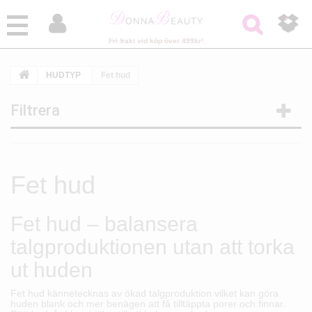



Fri frakt vid köp över 499kr!
HUDTYP
Fet hud
Filtrera
Fet hud
Fet hud – balansera
talgproduktionen utan att torka
ut huden
Fet hud kännetecknas av ökad talgproduktion vilket kan göra
huden blank och mer benägen att få tilltäppta porer och finnar.