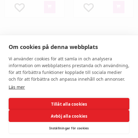
1
2
3
4
Om cookies på denna webbplats
Visar 73 - 82 av 82 produkter
Vi använder cookies för att samla in och analysera
information om webbplatsens prestanda och användning,
för att förbättra funktioner kopplade till sociala medier
och för att förbättra och anpassa innehåll och annonser.
Läs mer
Tillåt alla cookies
Hjälp
Om oss
Avböj alla cookies
Kundservice
Om DonnaBeauty
Inställningar för cookies
Allmänna villkor