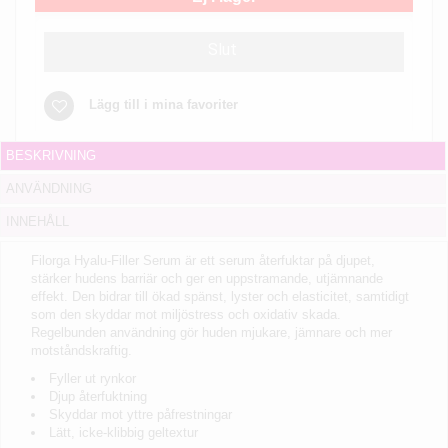
Slut
Lägg till i mina favoriter
BESKRIVNING
ANVÄNDNING
INNEHÅLL
Filorga Hyalu-Filler Serum är ett serum återfuktar på djupet,
stärker hudens barriär och ger en uppstramande, utjämnande
effekt. Den bidrar till ökad spänst, lyster och elasticitet, samtidigt
som den skyddar mot miljöstress och oxidativ skada.
Regelbunden användning gör huden mjukare, jämnare och mer
motståndskraftig.
Fyller ut rynkor
Djup återfuktning
Skyddar mot yttre påfrestningar
Lätt, icke-klibbig geltextur