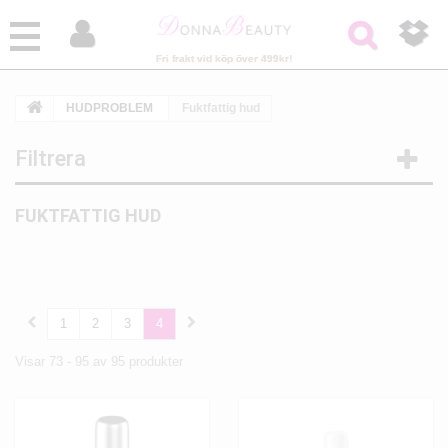



Fri frakt vid köp över 499kr!
HUDPROBLEM
Fuktfattig hud
Filtrera
FUKTFATTIG HUD
1
2
3
4
Visar 73 - 95 av 95 produkter