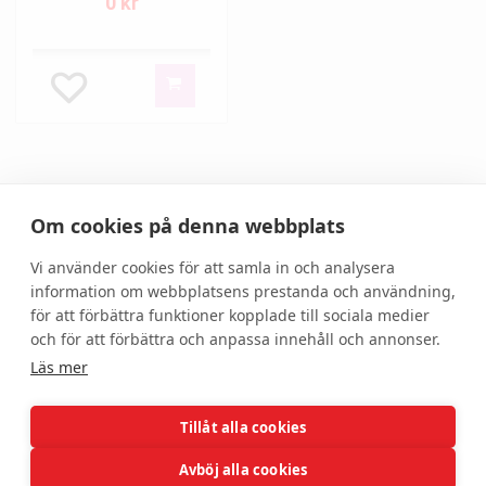
0 kr
1
2
3
4
Om cookies på denna webbplats
Visar 73 - 95 av 95 produkter
Vi använder cookies för att samla in och analysera
information om webbplatsens prestanda och användning,
för att förbättra funktioner kopplade till sociala medier
och för att förbättra och anpassa innehåll och annonser.
Läs mer
Tillåt alla cookies
Hjälp
Om oss
Avböj alla cookies
Kundservice
Om DonnaBeauty