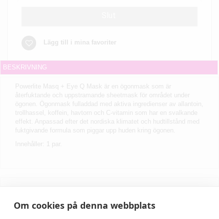
Slut
Lägg till i mina favoriter
BESKRIVNING
Powerlite Masq + Eye Q Mask är en ögonmask som är
återfuktande och uppstramande sheetmask för området under
ögonen. Ögonmask fulladdad med aktiva ingredienser av allantoin,
trollhassel, koffein, havtorn och C-vitamin som har en svalkande
effekt. Anpassad efter det nordiska klimatet och hudtillstånd med
fuktgivande formula som piggar upp huden kring ögonen.
Innehåller: 1 par.
Skriv recension
Om cookies på denna webbplats