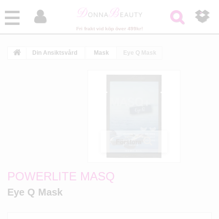



Fri frakt vid köp över 499kr!
Din Ansiktsvård
Mask
Eye Q Mask
Förstora
POWERLITE MASQ
Eye Q Mask