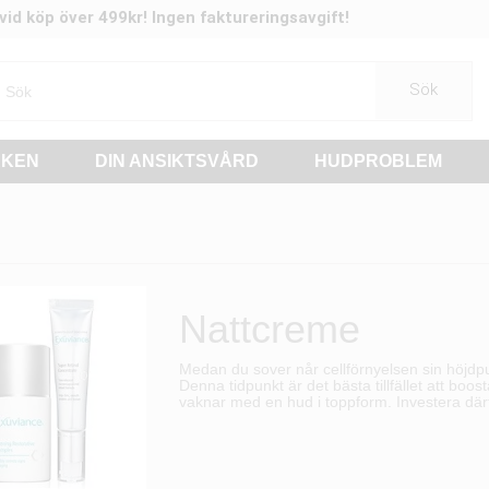
t vid köp över 499kr! Ingen faktureringsavgift!
Sök
RKEN
DIN ANSIKTSVÅRD
HUDPROBLEM
Nattcreme
Medan du sover
når cellförnyelsen sin höjdp
Denna tidpunkt är
det bästa tillfället att b
vaknar med en hud i toppform.
Investera där