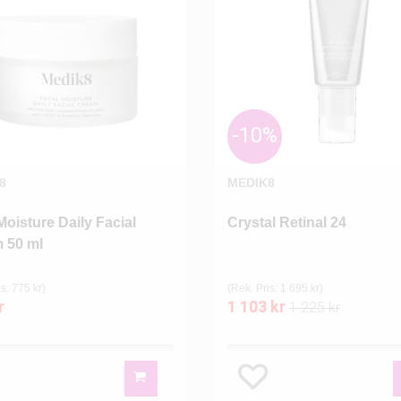
-10%
8
MEDIK8
Moisture Daily Facial
Crystal Retinal 24
 50 ml
s: 775 kr)
(Rek. Pris: 1 695 kr)
r
1 103 kr
1 225 kr