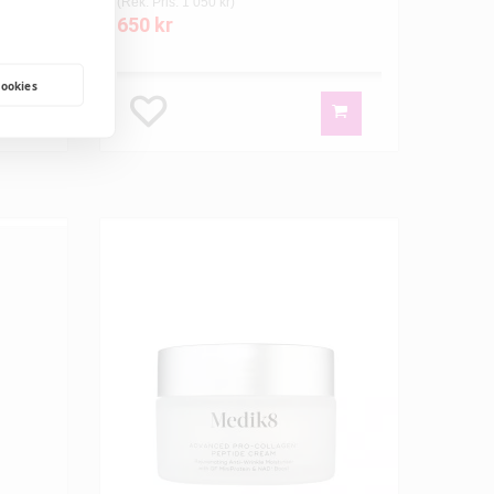
(Rek. Pris: 1 050 kr)
650 kr
cookies