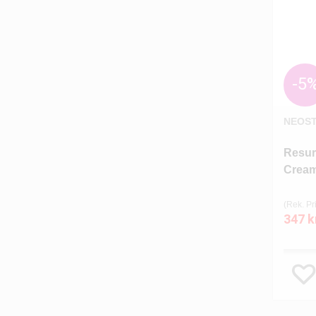
-5
NEOS
Resur
Crea
(Rek. Pri
347 k