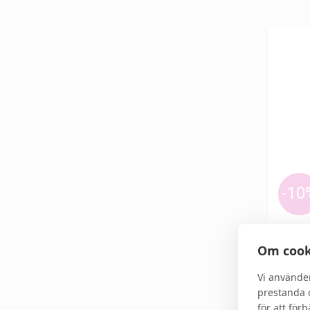
-10
MEDIK
Om cook
Crysta
Vi använde
prestanda o
för att för