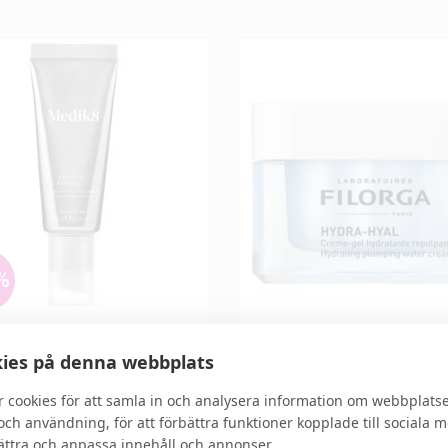
%
8
FILORGA
ies på denna webbplats
l Retinal 1
Hydra-Hyal Gel Cream
r cookies för att samla in och analysera information om webbplats
ch användning, för att förbättra funktioner kopplade till sociala 
bättra och anpassa innehåll och annonser.