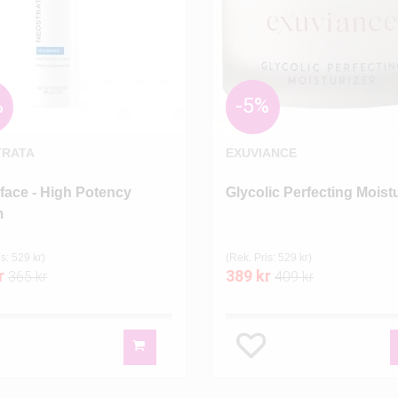
%
-5%
TRATA
EXUVIANCE
face - High Potency
Glycolic Perfecting Moistu
m
s: 529 kr)
(Rek. Pris: 529 kr)
r
389 kr
365 kr
409 kr