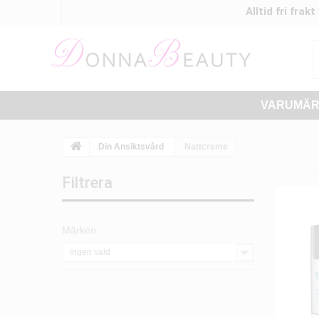
Alltid fri frak
VARUMÄ
Din Ansiktsvård
Nattcreme
Filtrera
Märken
Ingen vald