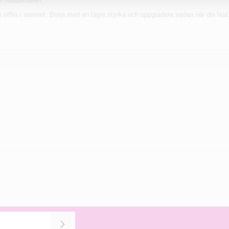
r hudbarriären.
en siffra i namnet. Börja med en lägre styrka och uppgradera sedan när din hu