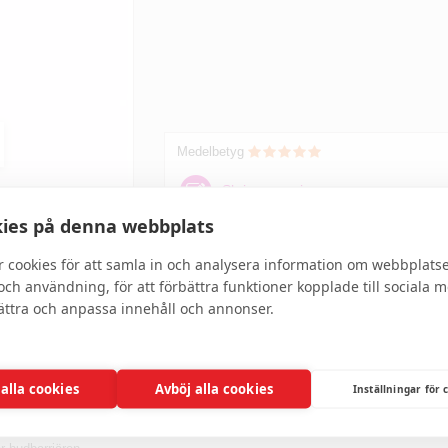
Medelbetyg
Skriv recension
ies på denna webbplats
r cookies för att samla in och analysera information om webbplats
ch användning, för att förbättra funktioner kopplade till sociala 
ett högeffektivt derivat av A-vitamin för outstanding antiageeffekt.
bättra och anpassa innehåll och annonser.
d med retinaldehyd, ett mycket kraftfullt derivat av A-vitamin som verkar i s
Retinal omvandlas i huden till retinsyra, vilket innebär att det kan ge resulta
serumcreme för natten gör huden fastare, fylligare och förnyar hudens yttersta
hyaluronsyra med olika molekylvikter och E-vitamin som återfuktar huden på al
 alla cookies
Avböj alla cookies
Inställningar för 
A-vitamin.