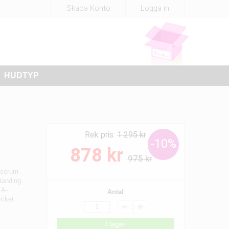
Skapa Konto
Logga in
HUDTYP
Rek pris:
1 295 kr
-10%
878 kr
975 kr
ttserum
standing
 A-
Antal
ycket
I lager