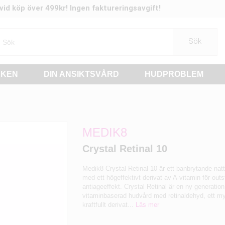
t vid köp över 499kr! Ingen faktureringsavgift!
Sök
RKEN
DIN ANSIKTSVÅRD
HUDPROBLEM
MEDIK8
Crystal Retinal 10
Medik8 Crystal Retinal 10 är ett banbrytande na
med ett högeffektivt derivat av A-vitamin för out
antiageeffekt. Crystal Retinal är en ny generation
vitaminbaserad hudvård med retinaldehyd, ett m
kraftfullt derivat...
Läs mer