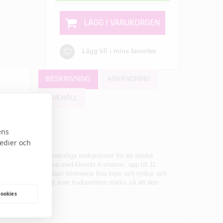
LÄGG I VARUKORGEN
Lägg till i mina favoriter
BESKRIVNING
ANVÄNDNING
INNEHÅLL
ens
medier och
ynergi med hudens naturliga mekanismer för att stärka
t som är jämförbara med kliniskt A-vitamin, upp till 11
 lager, vilket synbart minimerar fina linjer och rynkor och
la nivåer samtidigt som hudbarriären stärks så att den
cookies