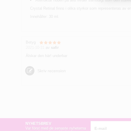
Återfuktar huden på alla nivåer samtidigt som den stärke
Crystal Retinal finns i olika styrkor som representeras av 
Innehåller: 30 ml.
Betyg
2021-10-31
av
safir
Älskar den här! underbar
Skriv recension
NYHETSBREV
Var först med de senaste nyheterna