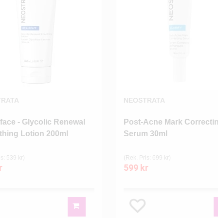
TRATA
NEOSTRATA
face - Glycolic Renewal
Post-Acne Mark Correcti
hing Lotion 200ml
Serum 30ml
s: 539 kr)
(Rek. Pris: 699 kr)
r
599 kr