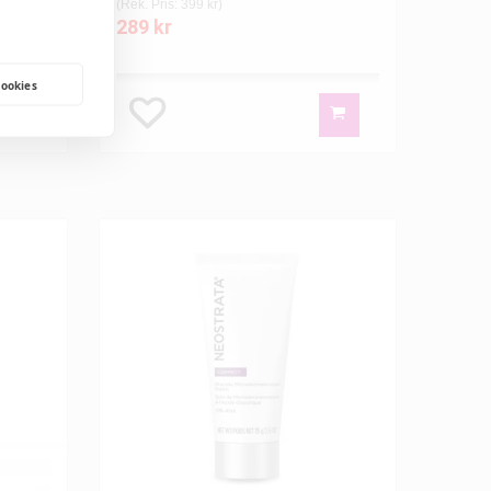
(Rek. Pris: 399 kr)
289 kr
cookies