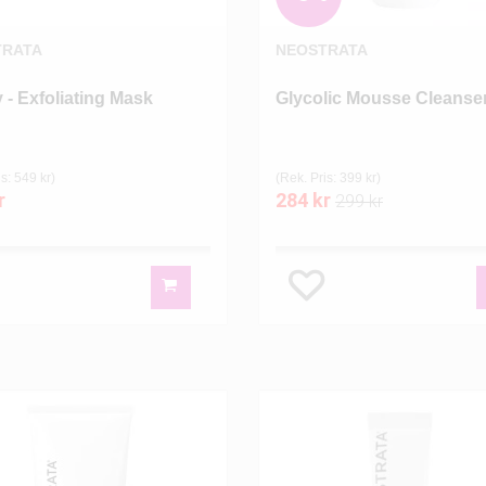
TRATA
NEOSTRATA
y - Exfoliating Mask
Glycolic Mousse Cleanse
s: 549 kr)
(Rek. Pris: 399 kr)
r
284 kr
299 kr