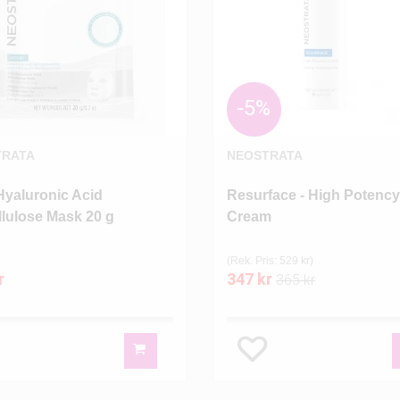
-5%
TRATA
NEOSTRATA
Hyaluronic Acid
Resurface - High Potency
llulose Mask 20 g
Cream
(Rek. Pris: 529 kr)
r
347 kr
365 kr