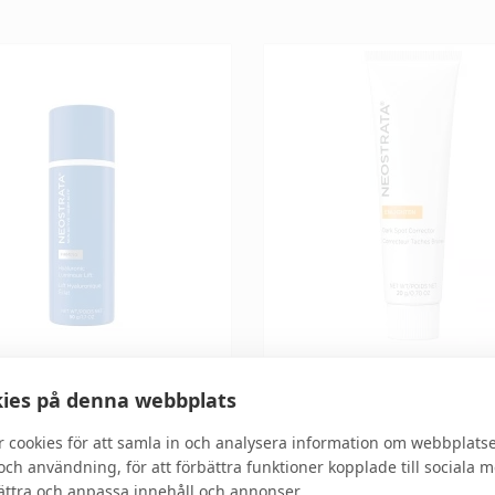
TRATA
NEOSTRATA
ies på denna webbplats
Active Hyaluronic
Enlighten - Dark Spot Cor
r cookies för att samla in och analysera information om webbplats
ous Lift 50g
ch användning, för att förbättra funktioner kopplade till sociala 
bättra och anpassa innehåll och annonser.