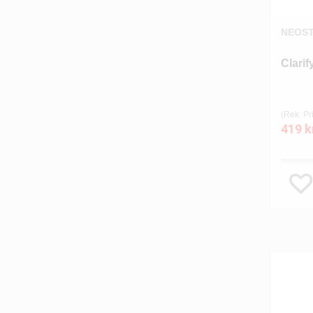
NEOS
Clarif
(Rek. Pri
419 k