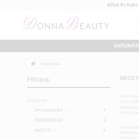
Alltid fri frak
VARUMÄ
NeoStrata
NEOST
Filtrera
Neostrata 
Kategorier
syror. AHA
innovation
+
Din Ansiktsvård
42
Neostratas
+
HUDPROBLEM
43
Neostratas
+
HUDTYP
42
AlfaHydro
bättre för