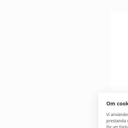
NEOS
Om cook
Skin 
Vi använde
Lumin
prestanda o
för att för