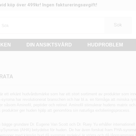
t vid köp över 499kr! Ingen faktureringsavgift!
Sök
RKEN
DIN ANSIKTSVÅRD
HUDPROBLEM
RATA
är ett erkänt hudvårdsmärke som har ett stort sortiment av produkter som in
-syrorna har revolutionerat branschen och har bl.a. en förmåga att minska 
er såsom Aminofil, peptider och retinol. Aminofil stimulerar hudens matrix o
 produkter ger huden hjälp att genomföra sin naturliga exfolieringsprocess.
 bägge grundare Dr. Eugene Van Scott och Dr. Ruey Yu erhåller internationell
xySyrornas (AHA) betydelse för huden. De har även forskat fram PHA-syrorna
 personer med känslig hud då syrornas molekyl är störra och då långsammare t