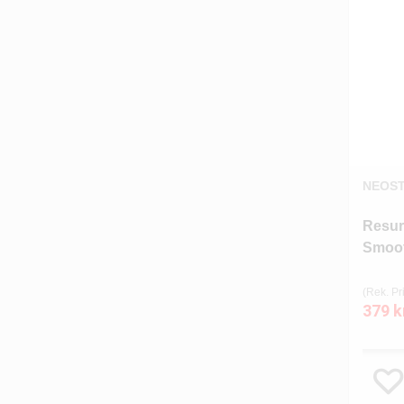
NEOS
Resur
Smoot
(Rek. Pri
379 k