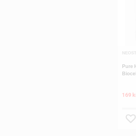
NEOS
Pure 
Bioce
169 k