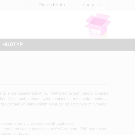
Skapa Konto
Logga in
HUDTYP
nehåller de patenterade AHA, PHA-syrorna samt andra bioniska
rynkor. Dessa patenterade syror kombineras med andra moderna
ch ger därmed en bätte volym samt gör så att rynkor minimeras.
 renommé för sitt arbete med att upptäcka
 som är en vidareutveckling av AHA-syrorna. PHA-syrorna är
ränger in i huden.