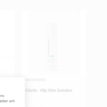
NEOSTRATA
rector
Clarify - Oily Skin Solution
ens
medier och