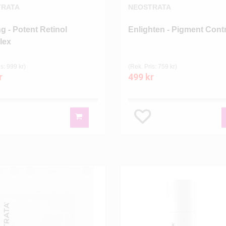
TRATA
NEOSTRATA
g - Potent Retinol
Enlighten - Pigment Contr
lex
s: 999 kr)
(Rek. Pris: 759 kr)
r
499 kr