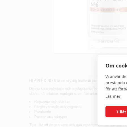
Förstora
Om cook
Vi använde
OLAPLEX NO.6 är en styling leave-in creme som skyddar, repa
prestanda o
för att för
Denna koncentrerade och mjukgörande leave-in creme är utm
stärker, återfuktar, mjukgör samt förkortar föntiden samtidig
Läs mer
Reparerar och stärker
Färgbevarande och vegansk.
Tillåt
Parabenfri
Passar alla hårtyper.
Tips: för ett än starkare och mer reparerande hår använd 