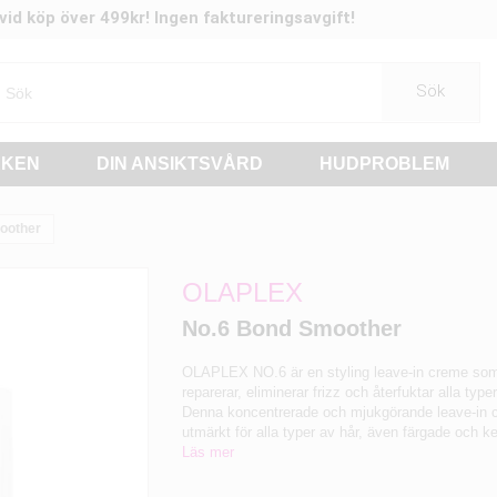
t vid köp över 499kr! Ingen faktureringsavgift!
Sök
RKEN
DIN ANSIKTSVÅRD
HUDPROBLEM
oother
OLAPLEX
No.6 Bond Smoother
OLAPLEX NO.6 är en styling leave-in creme som
reparerar, eliminerar frizz och återfuktar alla type
Denna koncentrerade och mjukgörande leave-in 
utmärkt för alla typer av hår, även färgade och ke
Läs mer