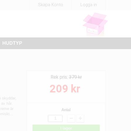
Skapa Konto
Logga in
HUDTYP
Rek pris:
379 kr
209 kr
 skyddar,
r av hår.
creme är
Antal
miskt...
I lager