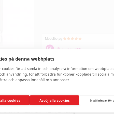
Medelbetyg
Skriv recension
ies på denna webbplats
r cookies för att samla in och analysera information om webbplats
rerar, eliminerar frizz och återfuktar alla typer av hår.
ch användning, för att förbättra funktioner kopplade till sociala 
bättra och anpassa innehåll och annonser.
ärkt för alla typer av hår, även färgade och kemiskt behandlande hår. NO.6
t som håret blir silkeslent. OLAPLEX’s Bond Smoother eliminerar frizz och flygi
 alla cookies
Avböj alla cookies
Inställningar för 
No.0 & No.3 tillsammans som en tvåstegsbehandling.