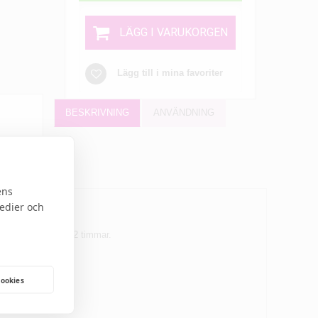
LÄGG I VARUKORGEN
Lägg till i mina favoriter
BESKRIVNING
ANVÄNDNING
ens
medier och
gt hår i upp till 72 timmar.
cookies