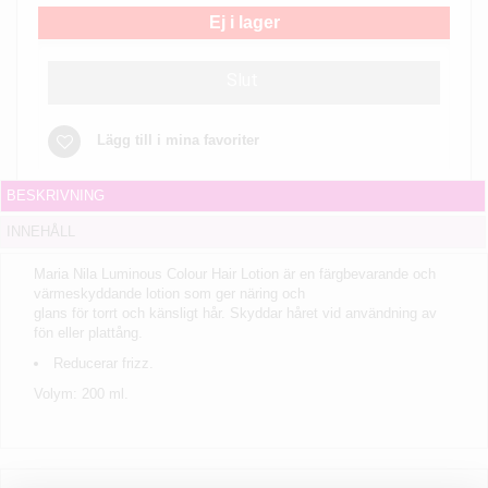
Ej i lager
Slut
Lägg till i mina favoriter
BESKRIVNING
INNEHÅLL
Maria Nila Luminous Colour Hair Lotion är en färgbevarande och
värmeskyddande lotion som ger näring och
glans för torrt och känsligt hår. Skyddar håret vid användning av
fön eller plattång.
Reducerar frizz.
Volym: 200 ml.