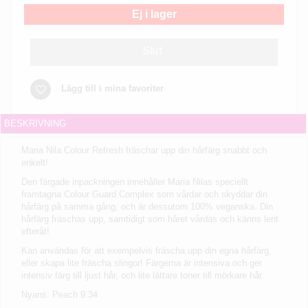
Ej i lager
Slut
Lägg till i mina favoriter
BESKRIVNING
Maria Nila Colour Refresh fräschar upp din hårfärg snabbt och
enkelt!
Den färgade inpackningen innehåller Maria Nilas speciellt
framtagna Colour Guard Complex som vårdar och skyddar din
hårfärg på samma gång, och är dessutom 100% veganska. Din
hårfärg fräschas upp, samtidigt som håret vårdas och känns lent
efteråt!
Kan användas för att exempelvis fräscha upp din egna hårfärg,
eller skapa lite fräscha slingor! Färgerna är intensiva och ger
intensiv färg till ljust hår, och lite lättare toner till mörkare hår.
Nyans: Peach 9.34