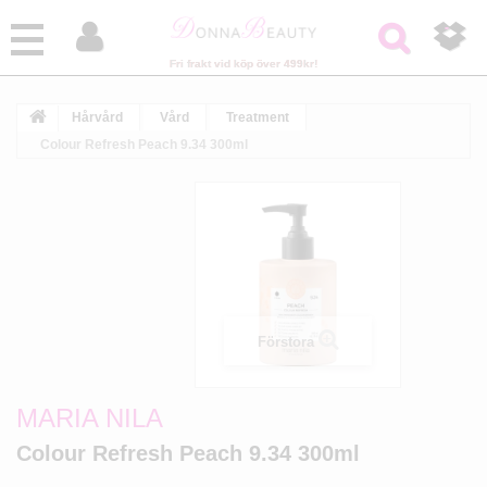



Fri frakt vid köp över 499kr!
Hårvård
Vård
Treatment
Colour Refresh Peach 9.34 300ml
Förstora
MARIA NILA
Colour Refresh Peach 9.34 300ml