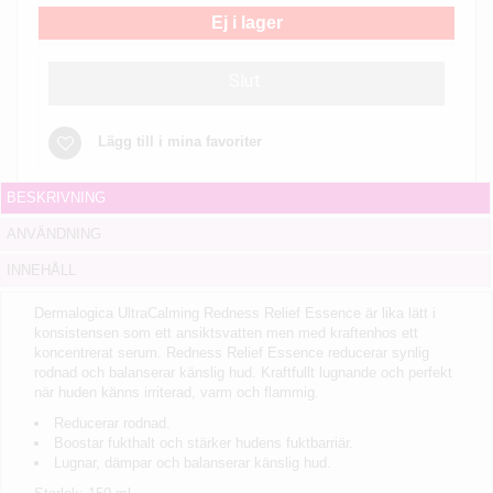
Ej i lager
Slut
Lägg till i mina favoriter
BESKRIVNING
ANVÄNDNING
INNEHÅLL
Dermalogica UltraCalming Redness Relief Essence är lika lätt i
konsistensen som ett ansiktsvatten men med kraftenhos ett
koncentrerat serum. Redness Relief Essence reducerar synlig
rodnad och balanserar känslig hud. Kraftfullt lugnande och perfekt
när huden känns irriterad, varm och flammig.
Reducerar rodnad.
Boostar fukthalt och stärker hudens fuktbarriär.
Lugnar, dämpar och balanserar känslig hud.