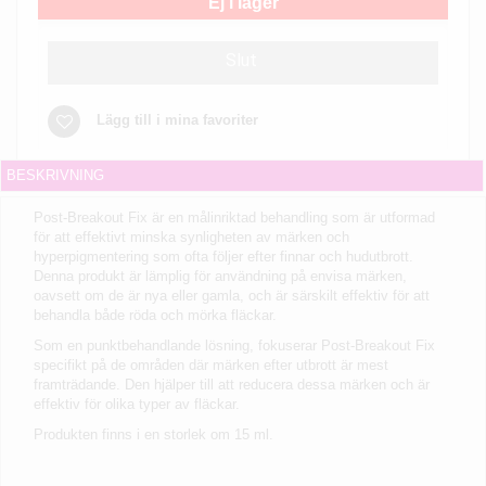
Ej i lager
Slut
Lägg till i mina favoriter
BESKRIVNING
Post-Breakout Fix är en målinriktad behandling som är utformad
för att effektivt minska synligheten av märken och
hyperpigmentering som ofta följer efter finnar och hudutbrott.
Denna produkt är lämplig för användning på envisa märken,
oavsett om de är nya eller gamla, och är särskilt effektiv för att
behandla både röda och mörka fläckar.
Som en punktbehandlande lösning, fokuserar Post-Breakout Fix
specifikt på de områden där märken efter utbrott är mest
framträdande. Den hjälper till att reducera dessa märken och är
effektiv för olika typer av fläckar.
Produkten finns i en storlek om 15 ml.