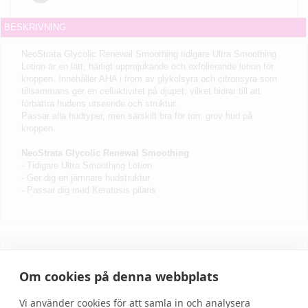
BESKRIVNING
NeoStrata Glycolic Renewal Smoothing tidigare Ultra Smoothing
Lotion är en lätt, härligt uppmjukande och exfolierande lotion för
kroppen. Innehåller AHA i from av glykolsyra och citronsyra som
tillsammans ger en cellaktivitet på djupet, vilket bidrar till att
förbättra hudens utseende och struktur.
Passar alla hudtyper, men särskilt bra för torr, grov hud på
kroppen.
NeoStrata Glycolic Renewal Smoothing
- Tidigare Ultra Smoothing Lotion
- Ger dig en jämnare hudstruktur
- Passar dig med Keratosis pilaris
Skriv recension
Om cookies på denna webbplats
Vi använder cookies för att samla in och analysera