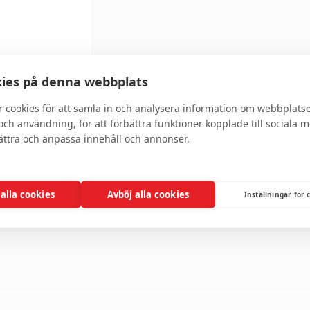
ies på denna webbplats
r cookies för att samla in och analysera information om webbplats
Skriv recension
ch användning, för att förbättra funktioner kopplade till sociala 
bättra och anpassa innehåll och annonser.
h osynlig solskyddsprodukt som erbjuder effektivt fysikaliskt UV-skydd och sm
skydd mot både UVA- och UVB-strålar. Dessutom verkar den lugnande och stärkan
 alla cookies
Avböj alla cookies
Inställningar för 
er såsom hyaluronsyra, matcha-te och arganolja.
skt UV-skydd. Den lugnar och stärker känslig och irriterad hud och innehålle