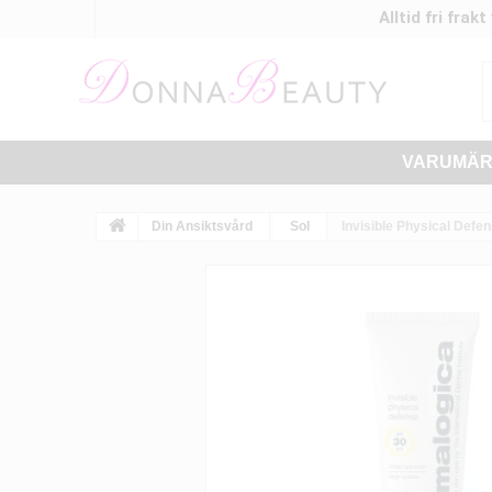
Alltid fri frak
VARUMÄ
Din Ansiktsvård
Sol
Invisible Physical Defe