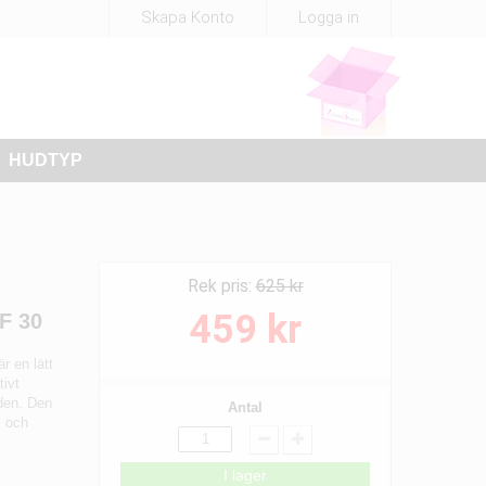
Skapa Konto
Logga in
HUDTYP
Rek pris:
625 kr
459 kr
F 30
r en lätt
tivt
uden. Den
Antal
, och
I lager