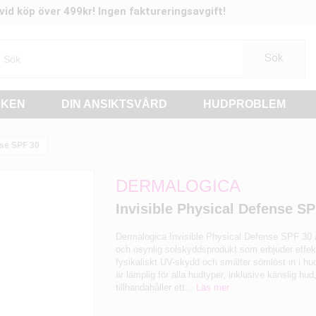
t vid köp över 499kr! Ingen faktureringsavgift!
Sök
RKEN
DIN ANSIKTSVÅRD
HUDPROBLEM
nse SPF 30
DERMALOGICA
Invisible Physical Defense SP
Dermalogica Invisible Physical Defense SPF 30 ä
och osynlig solskyddsprodukt som erbjuder effek
fysikaliskt UV-skydd och smälter sömlöst in i h
är lämplig för alla hudtyper, inklusive känslig hud
tillhandahåller ett...
Läs mer