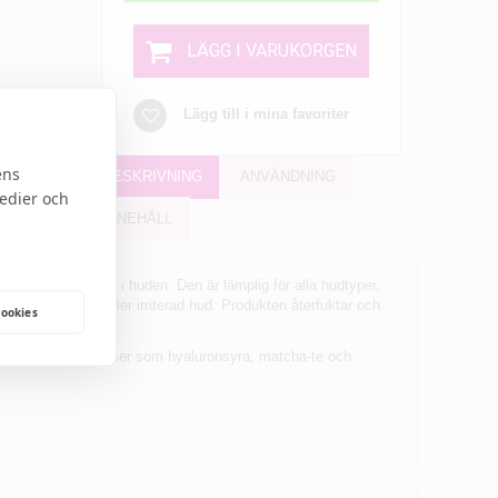
LÄGG I VARUKORGEN
Lägg till i mina favoriter
ens
BESKRIVNING
ANVÄNDNING
medier och
INNEHÅLL
älter sömlöst in i huden. Den är lämplig för alla hudtyper,
de på känslig eller irriterad hud. Produkten återfuktar och
cookies
r vårdande ingredienser som hyaluronsyra, matcha-te och