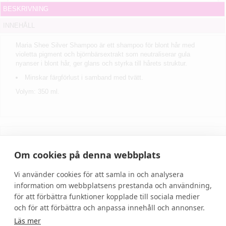
BESKRIVNING
INNEHÅLL
Maria Shee Silver Shampoo är ett shampoo för blont hår med
violetta pigment och björnbärsextrakt som neutraliserar gula
nyanser i blont hår, ger glans och styrka till hårets struktur.
Minskar färgförlust i samband med tvätt.
Volym: 350 ml.
Skriv recension
Om cookies på denna webbplats
Vi använder cookies för att samla in och analysera
information om webbplatsens prestanda och användning,
för att förbättra funktioner kopplade till sociala medier
och för att förbättra och anpassa innehåll och annonser.
Läs mer