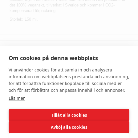
det 100% veganskt, tillverkat i Sverige och kommer i CO2-
kompenserad förpackning.
Storlek: 150 ml.
Skriv recension
Om cookies på denna webbplats
Vi använder cookies för att samla in och analysera
information om webbplatsens prestanda och användning,
för att förbättra funktioner kopplade till sociala medier
och för att förbättra och anpassa innehåll och annonser.
Läs mer
Tillåt alla cookies
Hjälp
Om oss
Avböj alla cookies
Kundservice
Om DonnaBeauty