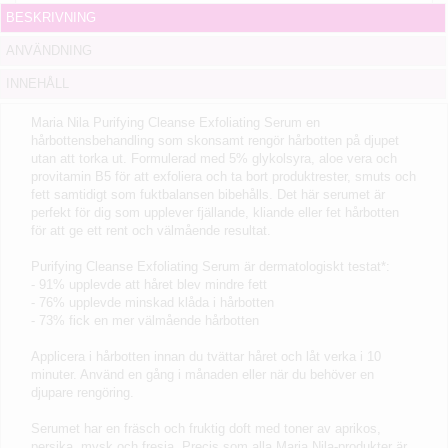
BESKRIVNING
ANVÄNDNING
INNEHÅLL
Maria Nila Purifying Cleanse Exfoliating Serum
en
hårbottensbehandling som skonsamt rengör hårbotten på djupet
utan att torka ut. Formulerad med 5% glykolsyra, aloe vera och
provitamin B5 för att exfoliera och ta bort produktrester, smuts och
fett samtidigt som fuktbalansen bibehålls. Det här serumet är
perfekt för dig som upplever fjällande, kliande eller fet hårbotten
för att ge ett rent och välmående resultat.
Purifying Cleanse Exfoliating Serum är dermatologiskt testat*:
- 91% upplevde att håret blev mindre fett
- 76% upplevde minskad klåda i hårbotten
- 73% fick en mer välmående hårbotten
Applicera i hårbotten innan du tvättar håret och låt verka i 10
minuter. Använd en gång i månaden eller när du behöver en
djupare rengöring.
Serumet har en fräsch och fruktig doft med toner av aprikos,
persika, mysk och fresia. Precis som alla Maria Nila-produkter är