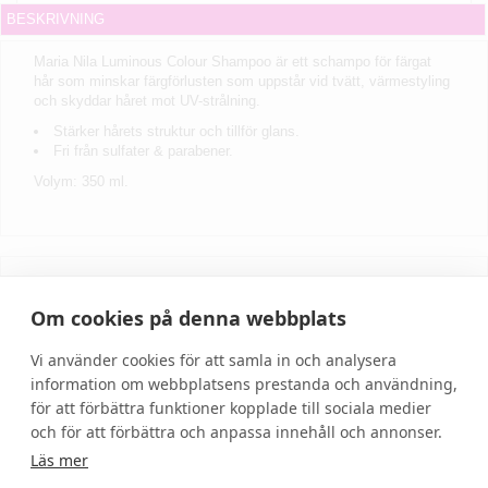
BESKRIVNING
Maria Nila Luminous Colour Shampoo är
ett schampo för färgat
hår som minskar färgförlusten som uppstår vid tvätt, värmestyling
och skyddar håret mot UV-strålning.
Stärker hårets struktur och tillför glans.
Fri från sulfater & parabener.
Volym: 350 ml.
Skriv recension
Om cookies på denna webbplats
Vi använder cookies för att samla in och analysera
information om webbplatsens prestanda och användning,
för att förbättra funktioner kopplade till sociala medier
och för att förbättra och anpassa innehåll och annonser.
Läs mer