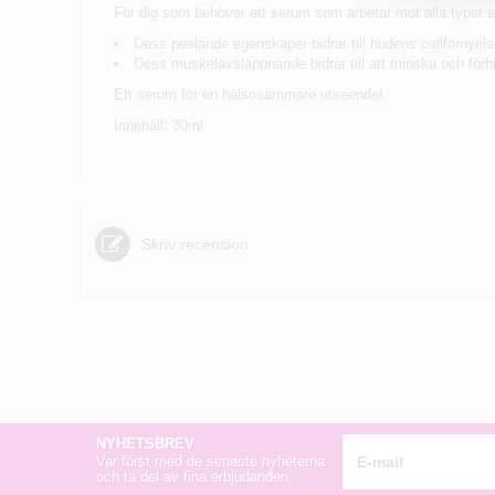
För dig som behöver ett serum som arbetar mot alla typer a
Dess peelande egenskaper bidrar till hudens cellförnyels
Dess muskelavslappnande bidrar till att minska och förh
Ett serum för en hälsosammare utseende!
Innehåll: 30ml
Skriv recension
NYHETSBREV
Var först med de senaste nyheterna
och ta del av fina erbjudanden.