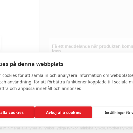
Få ett meddelande när produkten komm
igen
ies på denna webbplats
r cookies för att samla in och analysera information om webbplats
ch användning, för att förbättra funktioner kopplade till sociala 
bättra och anpassa innehåll och annonser.
Skriv recension
 alla cookies
Avböj alla cookies
Inställningar för 
 minimerar alla typer av rynkor; ytliga rynkor, miniska rynkor, trötthetsrynk