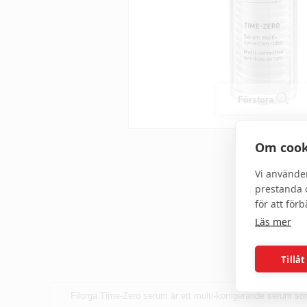
Förstora
Om cook
Vi använde
prestanda o
för att för
Läs mer
Tillåt
Filorga Time-Zero serum är ett multi-korrigerande serum som