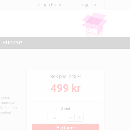
Skapa Konto
Logga in
HUDTYP
Rek pris:
745 kr
499 kr
e serum
, miniska
ör dig som
Antal
ynkor! ...
Ej i lager