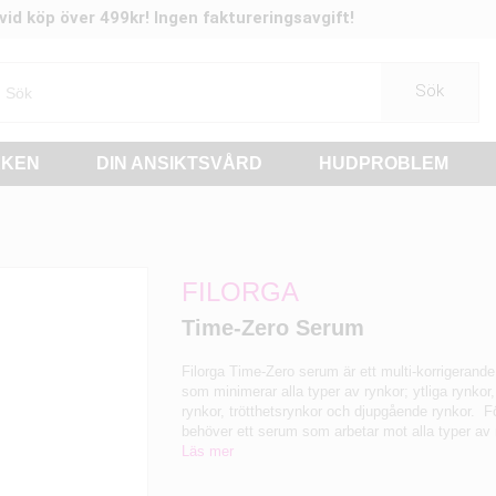
t vid köp över 499kr! Ingen faktureringsavgift!
Sök
RKEN
DIN ANSIKTSVÅRD
HUDPROBLEM
FILORGA
Time-Zero Serum
Filorga Time-Zero serum är ett multi-korrigerand
som minimerar alla typer av rynkor; ytliga rynkor
rynkor, trötthetsrynkor och djupgående rynkor. F
behöver ett serum som arbetar mot alla typer av r
Läs mer