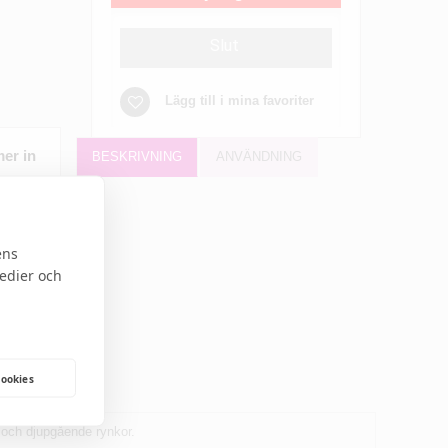
Slut
Lägg till i mina favoriter
er in
BESKRIVNING
ANVÄNDNING
ens
medier och
cookies
or och djupgående rynkor.