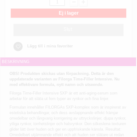
Ej i lager
Slut
Lägg till i mina favoriter
BESKRIVNING
OBS! Produkten skickas utan förpackning. Detta är den
uppdaterade varianten av Filorga Time-Filler Intensive. Nu
med effektivare formula, nytt namn och utseende.
Filorga Time-Filler Intensive 5XP är ett anti-aging-serum som
arbetar för att släta ut fem typer av rynkor och fina linjer.
Formulan innehåller FILORGAs 5XP-komplex som är inspirerat av
estetiska behandlingar, och dess avslappnande effekt främjar
omedelbar och långvarig korrigering av uttryckslinjer, djupa rynkor,
ytliga rynkor, torrhetslinjer och halsrynkor. Den silkeslena texturen
glider lätt över huden och ger en uppfriskande känsla. Resultat:
Omedelbart utjämnande effekt och att huden ser slätare ut redan