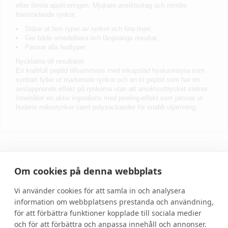
efter första appliceringen. Mjukare ansiktsdrag och mindre
framträdande rynkor.
Slätar ut fem typer av rynkor och fina linjer.
Ger både omedelbara och långvariga resultat.
Passar alla hudtyper.
Nycklarna till resultatet:
En kraftfull peptid tillsammans med inkapslad hyaluronsyra som
synbart fyller ut markerade rynkor och en tri peptid som har en
avslappnande effekt på rynkorna utan att ansiktsuttrycket stelnar.
Innehåller en aktiv ingrediens med peeling-effekt som jämnar ut
hudens mikrorynkor samt polysackarider för snabb utjämning.
Skriv recension
Om cookies på denna webbplats
Vi använder cookies för att samla in och analysera
information om webbplatsens prestanda och användning,
för att förbättra funktioner kopplade till sociala medier
och för att förbättra och anpassa innehåll och annonser.