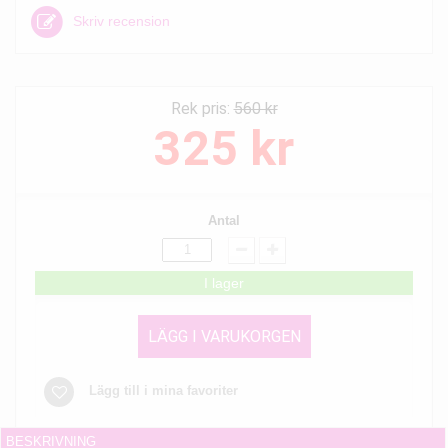
Skriv recension
Rek pris:
560 kr
325 kr
Antal
I lager
LÄGG I VARUKORGEN
Lägg till i mina favoriter
BESKRIVNING