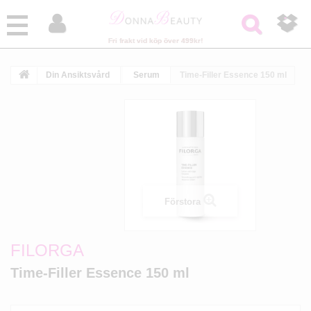



Fri frakt vid köp över 499kr!
Din Ansiktsvård
Serum
Time-Filler Essence 150 ml
Förstora
FILORGA
Time-Filler Essence 150 ml