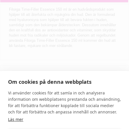
Filorga Time-Filler Essence 150 ml är en hudvårdsprodukt som
hjälper till att återfukta och mjukgöra din hud. Den är formulerad
med hyaluronsyra som hjälper till att bevara fukten i huden,
samtidigt som den bekämpar ålderstecken. Dessutom innehåller
den en kraftfull dos av antioxidanter och vitaminer, som skyddar
huden mot fria radikaler och miljöskador. Genom att regelbundet
använda Filorga Time-Filler Essence 150 ml kommer din hud att
bli fastare, mjukare och mer strålande.
Skriv recension
Om cookies på denna webbplats
Vi använder cookies för att samla in och analysera
information om webbplatsens prestanda och användning,
för att förbättra funktioner kopplade till sociala medier
och för att förbättra och anpassa innehåll och annonser.
Läs mer