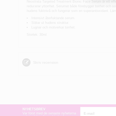
Neostrata Targeted Treatment Bionic Face Serum är ett effe
reducerar yttorrhet. Serumet både förebygger torrhet och sol
hudens fuktnivå och fungerar som en superantioxidant. Lämpl
Intensivt återfuktande serum.
Slätar ut hudens struktur.
Lugnar och motverkar torrhet.
Storlek: 30ml
Skriv recension
NYHETSBREV
Var först med de senaste nyheterna