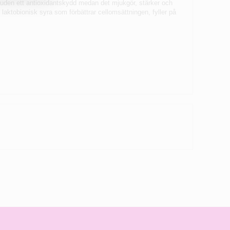
huden ett antioxidantskydd medan det mjukgör, stärker och
laktobionisk syra som förbättrar cellomsättningen, fyller på