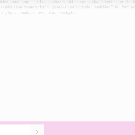
ktivt serum som tillför huden intensiv fukt och motverkar ålderstecken. Ger 
skador samt reparerar befintliga tecken på åldrande. Innehåller PHA i form av 
ig för alla hudtyper, även extra känslig hud.