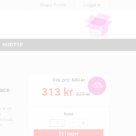
Skapa Konto
Logga in
HUDTYP
Rek pris:
689 kr
-5%
313 kr
Face
329 kr
 är ett
h
Antal
ntskydd
et.
Ej i lager