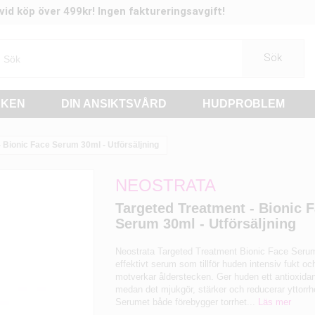
t vid köp över 499kr! Ingen faktureringsavgift!
Sök
RKEN
DIN ANSIKTSVÅRD
HUDPROBLEM
 Bionic Face Serum 30ml - Utförsäljning
NEOSTRATA
Targeted Treatment - Bionic 
Serum 30ml - Utförsäljning
Neostrata Targeted Treatment Bionic Face Serum
effektivt serum som tillför huden intensiv fukt oc
motverkar ålderstecken. Ger huden ett antioxida
medan det mjukgör, stärker och reducerar yttorrh
Serumet både förebygger torrhet...
Läs mer