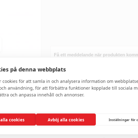
Få ett meddelande när produkten komm
igen
ies på denna webbplats
r cookies för att samla in och analysera information om webbplats
ch användning, för att förbättra funktioner kopplade till sociala 
bättra och anpassa innehåll och annonser.
Skriv recension
 alla cookies
Avböj alla cookies
Inställningar för 