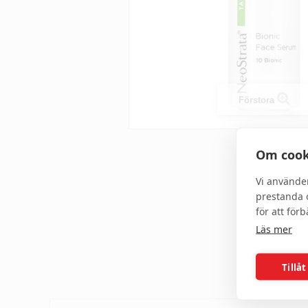
Förstora
Om cook
Vi använde
prestanda o
för att för
Läs mer
Tillåt