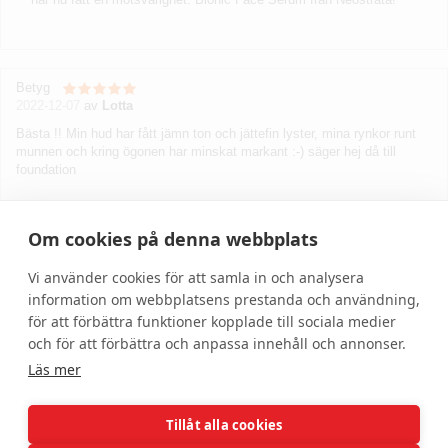
Betyg
2022-12-07
av
Lotta
Bästa !! Min hud har fått jämn ton och jättefin lyster, mina rynkor runt
munnen och kring ögonen har minskat markant :-) säger hej då till
foundation
Skriv recension
Om cookies på denna webbplats
Vi använder cookies för att samla in och analysera
information om webbplatsens prestanda och användning,
för att förbättra funktioner kopplade till sociala medier
och för att förbättra och anpassa innehåll och annonser.
Läs mer
Tillåt alla cookies
Hjälp
Om oss