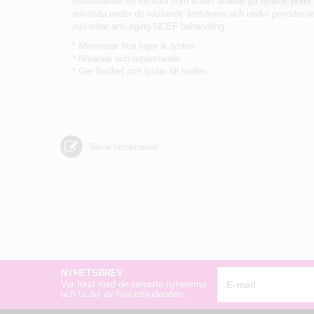
innehållande en formula som effekt arbetar på rynkor, porer,
använda under de växlande årstiderna och under perioder a
injicerbar anti-aging NCEF behandling.
* Minimerar fina linjer & rynkor
* Närande och reparerande
* Ger fasthet och lyster till huden
Skriv recension
NYHETSBREV
Var först med de senaste nyheterna
och ta del av fina erbjudanden.