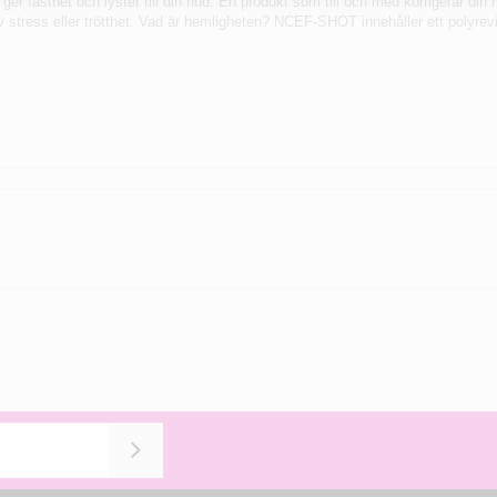
 ger fasthet och lyster till din hud. En produkt som till och med korrigerar di
v stress eller trötthet. Vad är hemligheten? NCEF-SHOT innehåller ett polyr