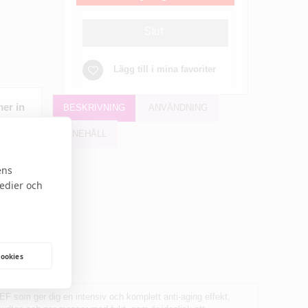
Slut
Lägg till i mina favoriter
er in
BESKRIVNING
ANVÄNDNING
INNEHÅLL
ens
medier och
cookies
F som ger dig en intensiv och komplett anti-aging effekt,