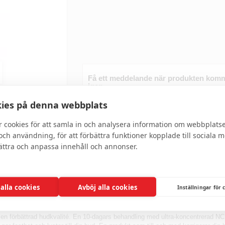
Få ett meddelande när produkten komm
igen
ies på denna webbplats
r cookies för att samla in och analysera information om webbplats
ch användning, för att förbättra funktioner kopplade till sociala 
bättra och anpassa innehåll och annonser.
Skriv recension
 alla cookies
Avböj alla cookies
Inställningar för 
en förbättrad hudkvalité. En 10-dagars behandling med ultra-koncentrerad NCE