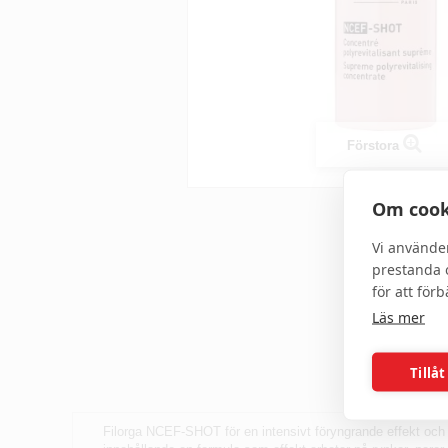
Förstora
Om cook
Vi använde
prestanda o
för att för
Läs mer
Tillåt
Filorga NCEF-SHOT för en intensivt föryngrande effekt och 