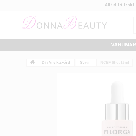
Alltid fri frak
VARUMÄ
Din Ansiktsvård
Serum
NCEF-Shot 15ml