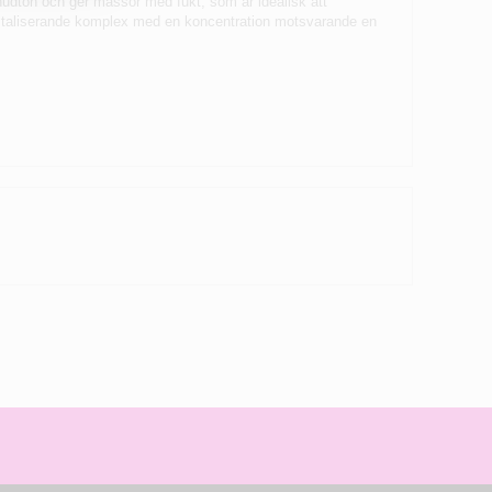
n hudton och ger massor med fukt, som är idealisk att
evitaliserande komplex med en koncentration motsvarande en