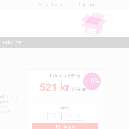
Skapa Konto
Logga in
HUDTYP
Rek pris:
889 kr
-10%
521 kr
579 kr
effekt och
ng med
 och
Antal
ula som
Ej i lager