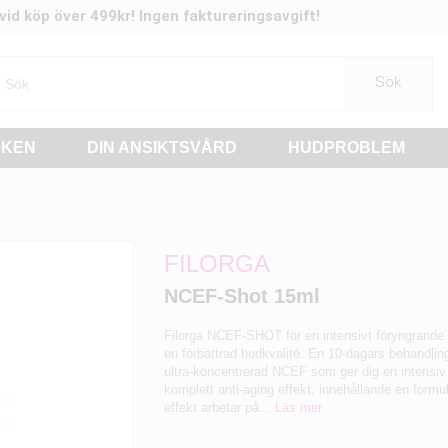
t vid köp över 499kr! Ingen faktureringsavgift!
Sök
RKEN
DIN ANSIKTSVÅRD
HUDPROBLEM
FILORGA
NCEF-Shot 15ml
Filorga NCEF-SHOT för en intensivt föryngrande 
en förbättrad hudkvalité. En 10-dagars behandli
ultra-koncentrerad NCEF som ger dig en intensiv
komplett anti-aging effekt, innehållande en form
effekt arbetar på...
Läs mer