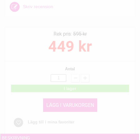
Skriv recension
Rek pris:
595 kr
449 kr
Antal
I lager
LÄGG I VARUKORGEN
Lägg till i mina favoriter
BESKRIVNING