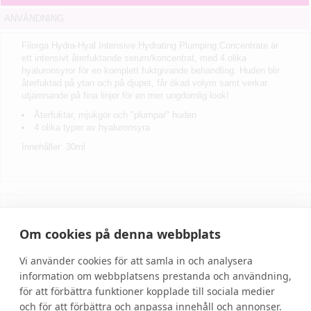
ANVÄNDNING
Filorga Hydra-Hyal Intensive Hydrating Plumping Concentrate är
ett intensivt återfuktande serum/koncentrat, med 4 olika
hyaluronsyror för en komplett fuktgivande behandling. Huden blir
återfuktad på ytan och på djupet, får ökad volym samt verkar
utjämnande på fina linjer för en mer ungdomlig look!
Återfuktar, mjukgör och "plumpar" huden
4 olika typer av hyaluronsyra
Innehåller: 30ml
Skriv recension
Om cookies på denna webbplats
Vi använder cookies för att samla in och analysera
information om webbplatsens prestanda och användning,
för att förbättra funktioner kopplade till sociala medier
och för att förbättra och anpassa innehåll och annonser.