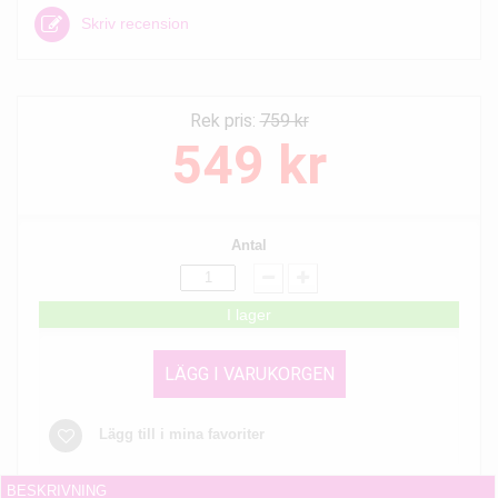
Skriv recension
Rek pris:
759 kr
549 kr
Antal
I lager
LÄGG I VARUKORGEN
Lägg till i mina favoriter
BESKRIVNING