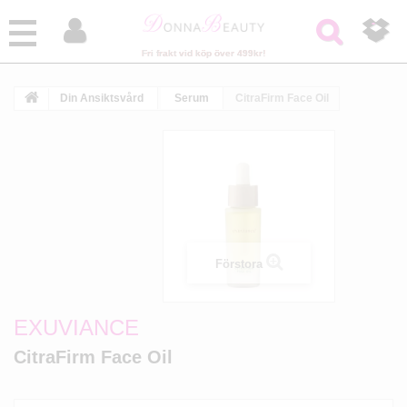



Fri frakt vid köp över 499kr!
Din Ansiktsvård
Serum
CitraFirm Face Oil
Förstora
EXUVIANCE
CitraFirm Face Oil