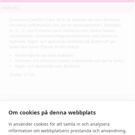
INNEHÅLL
Exuviance CitraFirm Face Oil är en närande olja som återfuktar,
stimulerar cellförnyelsen och ger en antioxidanteffekt. Innehåller
A-, C-, E- och F-vitamin samt citronsyra som stärker hudens
skyddsbarriär, stimulerar kollagenproduktionen samt jämnar ut
hudtonen. Argan- och aprikosolja återfuktar på djupet och ger
huden åter lyster. Passar en torr hudtyp.
Ansiktsolja för den torra hudtypen.
Vitaminer och citronsyra stärker hudbarriären och ger ny lyster.
Argan- och aprikosolja som återfuktar.
Storlek: 27 ml.
Skriv recension
Om cookies på denna webbplats
Vi använder cookies för att samla in och analysera
information om webbplatsens prestanda och användning,