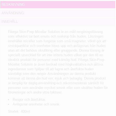
BESKRIVNING
ANVÄNDNING
INNEHÅLL
Filorga Skin-Prep Micellar Solution är en mild rengöringslösning
som effektivt tar bort smuts och makeup från huden. Lösningen
innehåller miceller som fungerar som små magneter, vilket gör att
sminkpartiklar och orenheter löses upp och avlägsnas från huden
utan att det behövs skrubbing eller gnuggande. Denna lösning är
speciellt utvecklad för att inte irritera huden vilket gör den till en
idealisk produkt för personer med känslig hud. Filorga Skin-Prep
Micellar Solution är även berikad med högkvalitativa och aktiva
ingredienser som hjälper till att lugna och återfukta huden
samtidigt som den rengör. Användningen av denna produkt
kommer att lämna din hud ren, mjuk och behaglig. Denna produkt
är lämplig för daglig användning och rekommenderas särskilt för
personer som använder mycket smink eller som utsätter huden för
föroreningar och andra yttre faktorer.
Rengör och återfuktar.
Avlägsnar orenheter och smink.
Storlek: 400ml