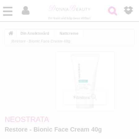



Fri frakt vid köp över 499kr!
Din Ansiktsvård
Nattcreme
Restore - Bionic Face Cream 40g
Förstora
NEOSTRATA
Restore - Bionic Face Cream 40g