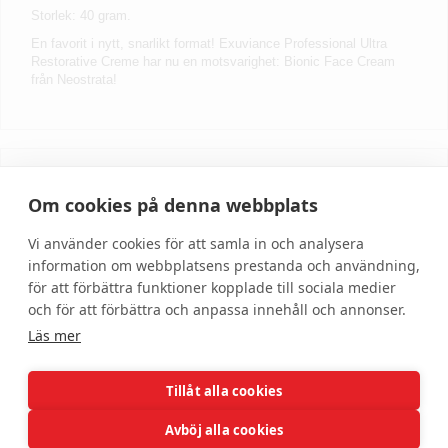
Storlek: 40 gram.
En favorit i nytt, snarlikt format! Exuviance Professional Ultra
Restorative Creme har nu en motsvarighet: Bionic Face Cream
från Neostrata!
Skriv recension
Om cookies på denna webbplats
Vi använder cookies för att samla in och analysera
information om webbplatsens prestanda och användning,
för att förbättra funktioner kopplade till sociala medier
och för att förbättra och anpassa innehåll och annonser.
Läs mer
Tillåt alla cookies
Hjälp
Om oss
Avböj alla cookies
Kundservice
Om DonnaBeauty