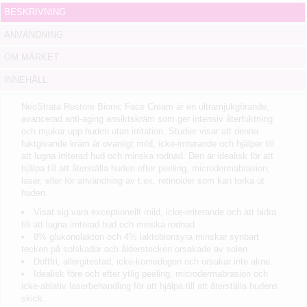
BESKRIVNING
ANVÄNDNING
OM MÄRKET
INNEHÅLL
NeoStrata Restore Bionic Face Cream är en ultramjukgörande,
avancerad anti-aging ansiktskräm som ger intensiv återfuktning
och mjukar upp huden utan irritation. Studier visar att denna
fuktgivande kräm är ovanligt mild, icke-irriterande och hjälper till
att lugna irriterad hud och minska rodnad. Den är idealisk för att
hjälpa till att återställa huden efter peeling, microdermabrasion,
laser, eller för användning av t.ex. retinoider som kan torka ut
huden.
Visat sig vara exceptionellt mild, icke-irriterande och att bidra
till att lugna irriterad hud och minska rodnad.
8% glukonolakton och 4% laktobionsyra minskar synbart
tecken på solskador och ålderstecken orsakade av solen.
Doftfri, allergitestad, icke-komedogen och orsakar inte akne.
Idealisk före och efter ytlig peeling, microdermabrasion och
icke-ablativ laserbehandling för att hjälpa till att återställa hudens
skick.