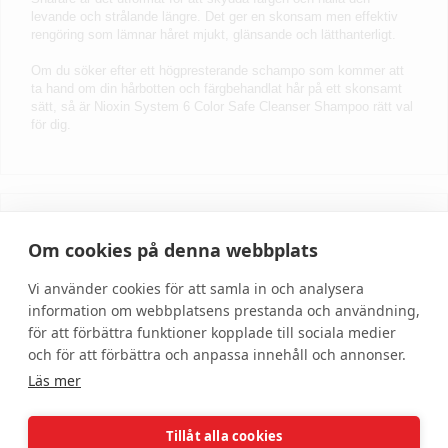
levande och strålande längre. Det ger en skonsam men effektiv
rengöring som lämnar håret mjukt, glänsande och lätthanterligt.
Om du söker efter ett högpresterande schampo som kommer att
ta hand om din hårbotten och färgbehandlat hår på ett skonsamt
sätt, så är Nioxin System 6 Color Safe Cleanser Shampoo rätt val
för dig.
Skriv recension
Om cookies på denna webbplats
Vi använder cookies för att samla in och analysera
information om webbplatsens prestanda och användning,
för att förbättra funktioner kopplade till sociala medier
och för att förbättra och anpassa innehåll och annonser.
Läs mer
Tillåt alla cookies
Hjälp
Om oss