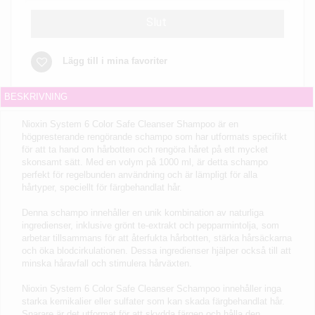
Slut
Lägg till i mina favoriter
BESKRIVNING
Nioxin System 6 Color Safe Cleanser Shampoo är en
högpresterande rengörande schampo som har utformats specifikt
för att ta hand om hårbotten och rengöra håret på ett mycket
skonsamt sätt. Med en volym på 1000 ml, är detta schampo
perfekt för regelbunden användning och är lämpligt för alla
hårtyper, speciellt för färgbehandlat hår.
Denna schampo innehåller en unik kombination av naturliga
ingredienser, inklusive grönt te-extrakt och pepparmintolja, som
arbetar tillsammans för att återfukta hårbotten, stärka hårsäckarna
och öka blodcirkulationen. Dessa ingredienser hjälper också till att
minska håravfall och stimulera hårväxten.
Nioxin System 6 Color Safe Cleanser Schampoo innehåller inga
starka kemikalier eller sulfater som kan skada färgbehandlat hår.
Snarare är det utformat för att skydda färgen och hålla den