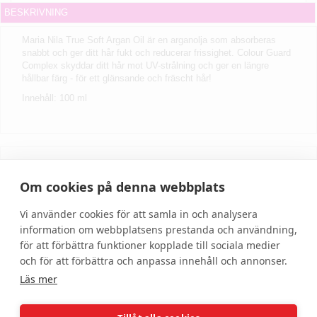
BESKRIVNING
Maria Nila True Soft Argan Oil är en arganolja som absorberas
snabbt och ger ditt hår fukt och reducerar frissighet. Colour Guard
Complex skyddar ditt hår mot UV-strålning och ger en längre
hållbar färg - för ett glänsande och fräscht hår!
Innehåll: 100 ml
Skriv recension
Om cookies på denna webbplats
Vi använder cookies för att samla in och analysera
information om webbplatsens prestanda och användning,
för att förbättra funktioner kopplade till sociala medier
och för att förbättra och anpassa innehåll och annonser.
Läs mer