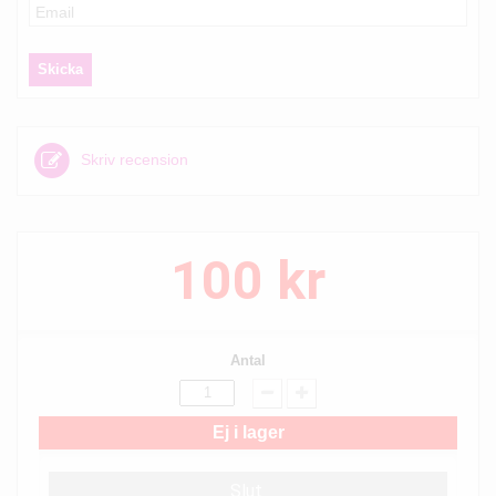
Skriv recension
100 kr
Antal
Ej i lager
Slut