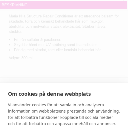
BESKRIVNING
Maria Nila Structure Repair Conditioner är ett utredande balsam för
skadade, torra och kemiskt behandlade hår som mjukgör,
återfuktar och motverkar statisk elektricitet. S
tärker hårets
struktur.
Fri från sulfater & parabener.
Skyddar håret mot UV-strålning samt fria radikaler.
För dig med skadat, torrt eller kemiskt behandlat hår.
Volym: 300 ml.
Skriv recension
Om cookies på denna webbplats
Vi använder cookies för att samla in och analysera
information om webbplatsens prestanda och användning,
för att förbättra funktioner kopplade till sociala medier
och för att förbättra och anpassa innehåll och annonser.