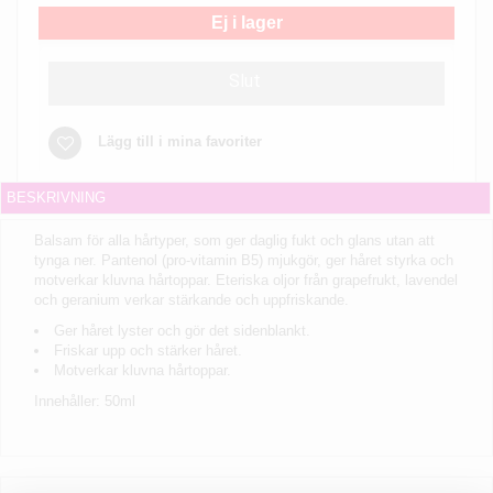
Ej i lager
Slut
Lägg till i mina favoriter
BESKRIVNING
Balsam för alla hårtyper, som ger daglig fukt och glans utan att
tynga ner. Pantenol (pro-vitamin B5) mjukgör, ger håret styrka och
motverkar kluvna hårtoppar. Eteriska oljor från grapefrukt, lavendel
och geranium verkar stärkande och uppfriskande.
Ger håret lyster och gör det sidenblankt.
Friskar upp och stärker håret.
Motverkar kluvna hårtoppar.
Innehåller: 50ml