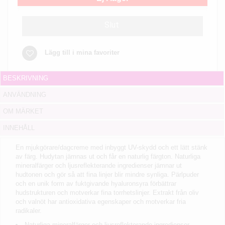
Slut
Lägg till i mina favoriter
BESKRIVNING
ANVÄNDNING
OM MÄRKET
INNEHÅLL
En mjukgörare/dagcreme med inbyggt UV-skydd och ett lätt stänk
av färg. Hudytan jämnas ut och får en naturlig färgton. Naturliga
mineralfärger och ljusreflekterande ingredienser jämnar ut
hudtonen och gör så att fina linjer blir mindre synliga. Pärlpuder
och en unik form av fuktgivande hyaluronsyra förbättrar
hudstrukturen och motverkar fina torrhetslinjer. Extrakt från oliv
och valnöt har antioxidativa egenskaper och motverkar fria
radikaler.
Naturliga mineralfärger och ljusreflekterande ingredienser