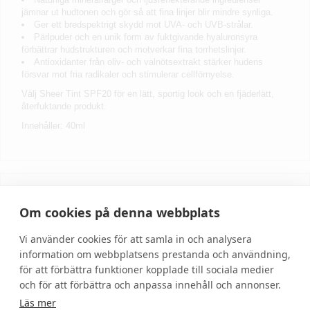
jämnar ut hudtonen och gör så att fina linjer blir mindre synliga.
Ger ett bredspektrigt skydd mot UVA- och UVB-strålar.
Pärlpuder och en unik form av fuktgivande hyaluronsyra
förbättrar hudstrukturen och motverkar fina torrhetslinjer.
Antioxidanter från oliv- och valnötsextrakt stärker hudens
försvar mot fria radikaler och stimulerar cellförnyelse.
Välj Sheer Tint SPF20 för en lätt, sportig look och en fjäderlätt,
återfuktande produkt.
Innehåller: 40ml
Skriv recension
Om cookies på denna webbplats
Vi använder cookies för att samla in och analysera
information om webbplatsens prestanda och användning,
för att förbättra funktioner kopplade till sociala medier
och för att förbättra och anpassa innehåll och annonser.
Läs mer